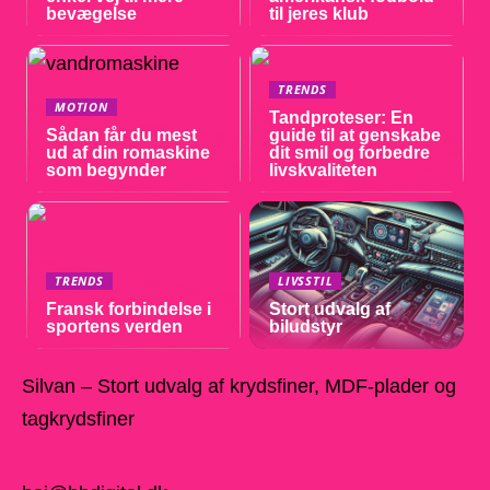
bevægelse
til jeres klub
TRENDS
MOTION
Tandproteser: En
Sådan får du mest
guide til at genskabe
ud af din romaskine
dit smil og forbedre
som begynder
livskvaliteten
TRENDS
LIVSSTIL
Fransk forbindelse i
Stort udvalg af
sportens verden
biludstyr
Silvan – Stort udvalg af krydsfiner, MDF-plader og
tagkrydsfiner