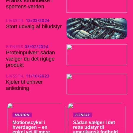
Fransk forbindelse i
sportens verden
LIVSSTIL
13/03/2024
Stort udvalg af biludstyr
FITNESS
03/02/2024
Proteinpulver: sådan
vælger du det rigtige
produkt
LIVSSTIL
11/10/2023
Kjoler til enhver
anledning
MOTION
FITNESS
Motionscykel i
Sådan vælger I det
hverdagen – en
rette udstyr til
enkel vej til mere
amerikansk fodbold