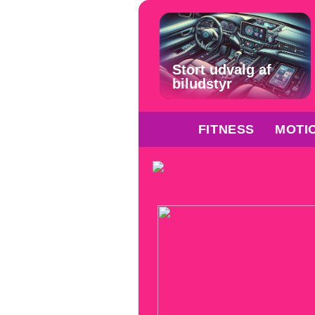
Stort udvalg af
biludstyr
FITNESS
MOTI