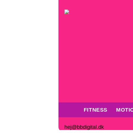
FITNESS
MOTI
hej@bbdigital.dk