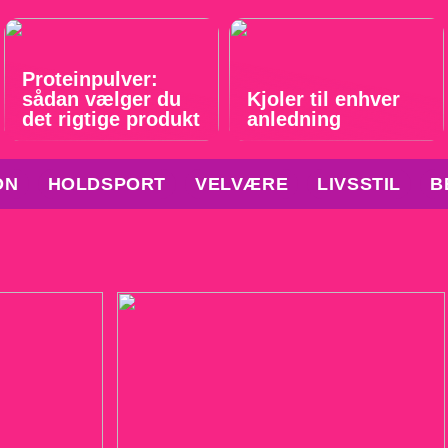
Proteinpulver:
sådan vælger du
Kjoler til enhver
det rigtige produkt
anledning
ON
HOLDSPORT
VELVÆRE
LIVSSTIL
B