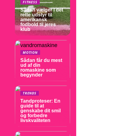
FITNESS
Sådan vælger I det
rette udstyr til
amerikansk
fodbold til jeres
klub
MOTION
Sådan får du mest
ud af din
romaskine som
begynder
TRENDS
Tandproteser: En
guide til at
genskabe dit smil
og forbedre
livskvaliteten