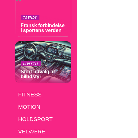
TRENDS
Fransk forbindelse
i sportens verden
LIVSSTIL
Stort udvalg af
biludstyr
FITNESS
MOTION
HOLDSPORT
VELVÆRE