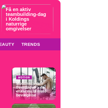
Få en aktiv
teambuilding-dag
i Koldings
naturrige
omgivelser
EAUTY
TRENDS
MOTION
Motionscykel i
hverdagen – en
enkel vej til mere
bevægelse