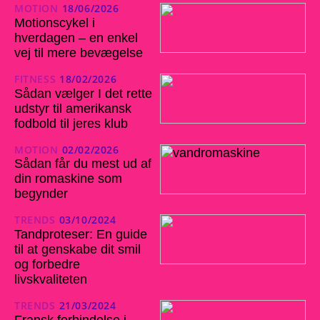
MOTION
18/06/2026
Motionscykel i
hverdagen – en enkel
vej til mere bevægelse
FITNESS
18/02/2026
Sådan vælger I det rette
udstyr til amerikansk
fodbold til jeres klub
MOTION
02/02/2026
Sådan får du mest ud af
din romaskine som
begynder
TRENDS
03/10/2024
Tandproteser: En guide
til at genskabe dit smil
og forbedre
livskvaliteten
TRENDS
21/03/2024
Fransk forbindelse i