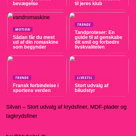
bevægelse
til jeres klub
TRENDS
MOTION
Tandproteser: En
Sådan får du mest
guide til at genskabe
ud af din romaskine
dit smil og forbedre
som begynder
livskvaliteten
TRENDS
LIVSSTIL
Fransk forbindelse i
Stort udvalg af
sportens verden
biludstyr
Silvan – Stort udvalg af krydsfiner, MDF-plader og
tagkrydsfiner