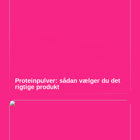
Proteinpulver: sådan vælger du det
rigtige produkt