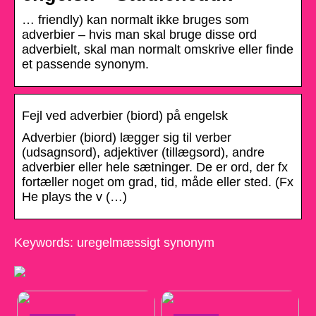
… friendly) kan normalt ikke bruges som
adverbier – hvis man skal bruge disse ord
adverbielt, skal man normalt omskrive eller finde
et passende synonym.
Fejl ved adverbier (biord) på engelsk
Adverbier (biord) lægger sig til verber
(udsagnsord), adjektiver (tillægsord), andre
adverbier eller hele sætninger. De er ord, der fx
fortæller noget om grad, tid, måde eller sted. (Fx
He plays the v (…)
Keywords: uregelmæssigt synonym