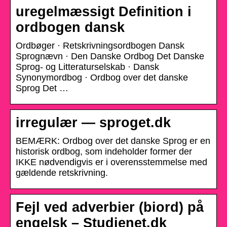
uregelmæssigt Definition i
ordbogen dansk
Ordbøger · Retskrivningsordbogen Dansk
Sprognævn · Den Danske Ordbog Det Danske
Sprog- og Litteraturselskab · Dansk
Synonymordbog · Ordbog over det danske
Sprog Det …
irregulær — sproget.dk
BEMÆRK: Ordbog over det danske Sprog er en
historisk ordbog, som indeholder former der
IKKE nødvendigvis er i overensstemmelse med
gældende retskrivning.
Fejl ved adverbier (biord) på
engelsk – Studienet.dk