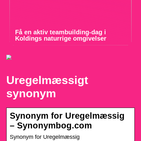
Få en aktiv teambuilding-dag i
Koldings naturrige omgivelser
Uregelmæssigt
synonym
Synonym for Uregelmæssig
– Synonymbog.com
Synonym for Uregelmæssig