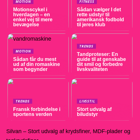
MOTION
FITNESS
Motionscykel i
Sådan vælger I det
hverdagen – en
rette udstyr til
enkel vej til mere
amerikansk fodbold
bevægelse
til jeres klub
TRENDS
MOTION
Tandproteser: En
Sådan får du mest
guide til at genskabe
ud af din romaskine
dit smil og forbedre
som begynder
livskvaliteten
TRENDS
LIVSSTIL
Fransk forbindelse i
Stort udvalg af
sportens verden
biludstyr
Silvan – Stort udvalg af krydsfiner, MDF-plader og