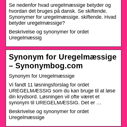
Se nedenfor hvad uregelmæssige betyder og
hvordan det bruges på dansk. Se skiftende.
Synonymer for uregelmæssige. skiftende. Hvad
betyder uregelmæssige?
Beskrivelse og synonymer for ordet
Uregelmæssig
Synonym for Uregelmæssige
– Synonymbog.com
Synonym for Uregelmæssige
Vi fandt 11 løsningsforslag for ordet
UREGELMÆSSIG som du kan bruge til at løse
din krydsord. Løsningen vil ofte været et
synonym til UREGELMÆSSIG. Det er …
Beskrivelse og synonymer for ordet
Uregelmæssige