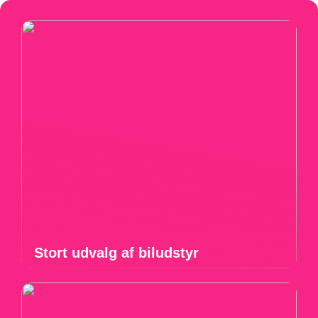
Stort udvalg af biludstyr