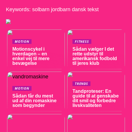
Keywords: solbarn jordbarn dansk tekst
MOTION
FITNESS
Motionscykel i
Sådan vælger I det
hverdagen – en
rette udstyr til
enkel vej til mere
amerikansk fodbold
bevægelse
til jeres klub
TRENDS
MOTION
Tandproteser: En
Sådan får du mest
guide til at genskabe
ud af din romaskine
dit smil og forbedre
som begynder
livskvaliteten