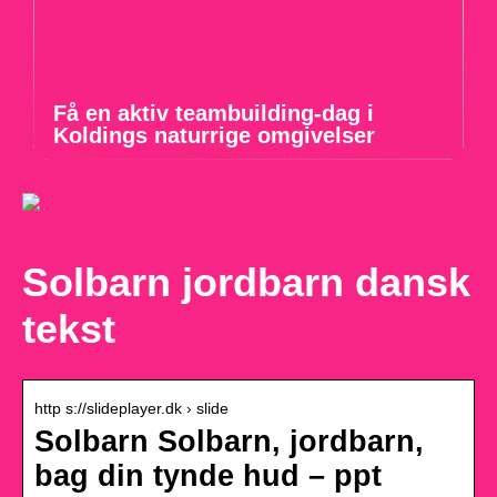
Få en aktiv teambuilding-dag i
Koldings naturrige omgivelser
Solbarn jordbarn dansk
tekst
http s://slideplayer.dk › slide
Solbarn Solbarn, jordbarn,
bag din tynde hud – ppt