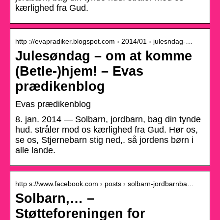
kærlighed fra Gud.
http ://evapradiker.blogspot.com › 2014/01 › julesndag-…
Julesøndag – om at komme
(Betle-)hjem! – Evas
prædikenblog
Evas prædikenblog
8. jan. 2014 — Solbarn, jordbarn, bag din tynde
hud. stråler mod os kærlighed fra Gud. Hør os,
se os, Stjernebarn stig ned,. så jordens børn i
alle lande.
http s://www.facebook.com › posts › solbarn-jordbarnba…
Solbarn,… –
Støtteforeningen for