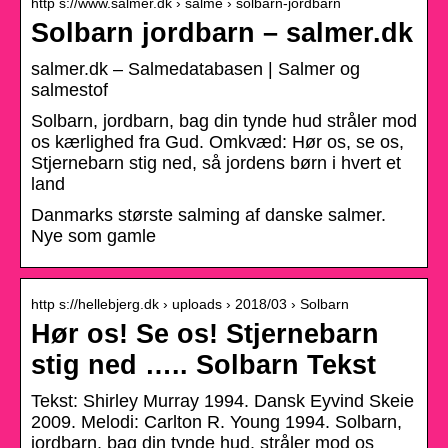
http s://www.salmer.dk › salme › solbarn-jordbarn
Solbarn jordbarn – salmer.dk
salmer.dk – Salmedatabasen | Salmer og
salmestof
Solbarn, jordbarn, bag din tynde hud stråler mod
os kærlighed fra Gud. Omkvæd: Hør os, se os,
Stjernebarn stig ned, så jordens børn i hvert et
land
Danmarks største salming af danske salmer.
Nye som gamle
http s://hellebjerg.dk › uploads › 2018/03 › Solbarn
Hør os! Se os! Stjernebarn
stig ned ….. Solbarn Tekst
Tekst: Shirley Murray 1994. Dansk Eyvind Skeie
2009. Melodi: Carlton R. Young 1994. Solbarn,
jordbarn, bag din tynde hud. stråler mod os