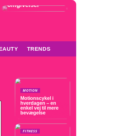
omgivelser
EAUTY
TRENDS
MOTION
Motionscykel i
hverdagen – en
enkel vej til mere
bevægelse
FITNESS