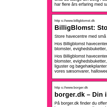
har flere års erfaring med sa
http s://www.billigblomst.dk
BilligBlomst: St
Store havecentre med små p
Hos Billigblomst havecenter 
blomster, evighedsbuketter,
Hos Billigblomst havecenter 
blomster, evighedsbuketter,
liguster og bøgehækplanter, 
vores sæsonvarer, halloween
http s://www.borger.dk
borger.dk – Din i
På borger.dk finder du offe