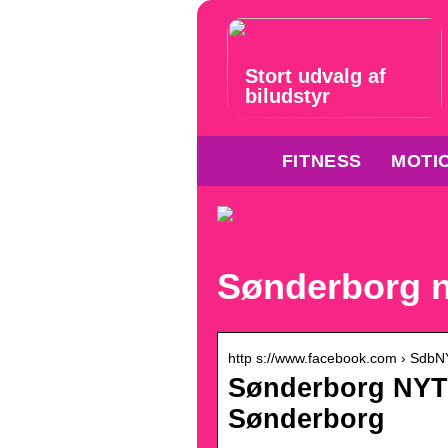
Stort udvalg af
biludstyr
FITNESS
MOTI
Sønderborg n
http s://www.facebook.com › Sdb
Sønderborg NYT –
Sønderborg