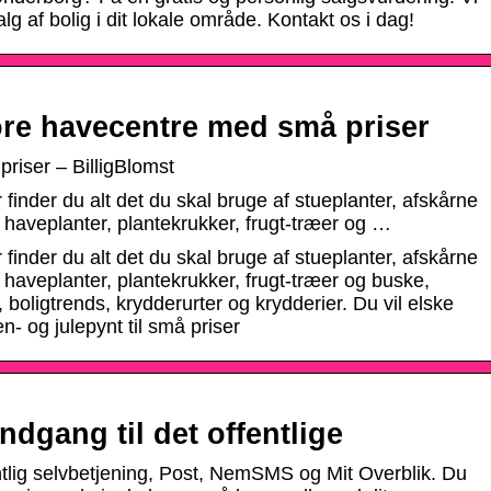
lg af bolig i dit lokale område. Kontakt os i dag!
ore havecentre med små priser
riser – BilligBlomst
finder du alt det du skal bruge af stueplanter, afskårne
 haveplanter, plantekrukker, frugt-træer og …
finder du alt det du skal bruge af stueplanter, afskårne
 haveplanter, plantekrukker, frugt-træer og buske,
boligtrends, krydderurter og krydderier. Du vil elske
- og julepynt til små priser
ndgang til det offentlige
ntlig selvbetjening, Post, NemSMS og Mit Overblik. Du