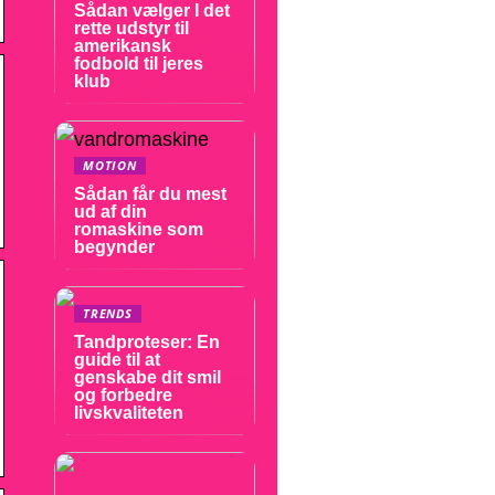
Sådan vælger I det
rette udstyr til
amerikansk
fodbold til jeres
klub
MOTION
Sådan får du mest
ud af din
romaskine som
begynder
TRENDS
Tandproteser: En
guide til at
genskabe dit smil
og forbedre
livskvaliteten