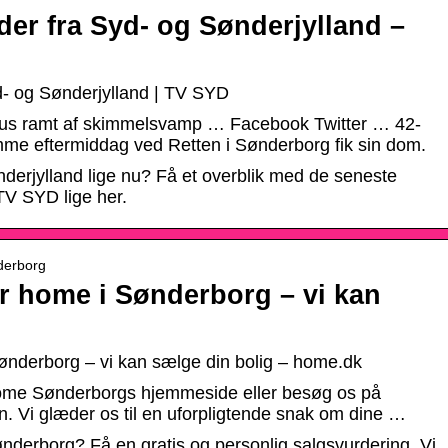
er fra Syd- og Sønderjylland –
d- og Sønderjylland | TV SYD
us ramt af skimmelsvamp … Facebook Twitter … 42-
me eftermiddag ved Retten i Sønderborg fik sin dom.
derjylland lige nu? Få et overblik med de seneste
TV SYD lige her.
derborg
home i Sønderborg – vi kan
derborg – vi kan sælge din bolig – home.dk
 home Sønderborgs hjemmeside eller besøg os på
en. Vi glæder os til en uforpligtende snak om dine …
ønderborg? Få en gratis og personlig salgsvurdering. Vi