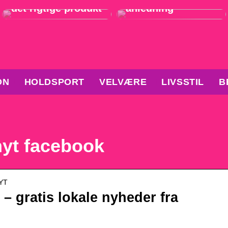
det rigtige produkt
anledning
ON
HOLDSPORT
VELVÆRE
LIVSSTIL
B
yt facebook
NYT
 gratis lokale nyheder fra