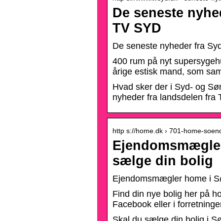
De seneste nyhed
TV SYD
De seneste nyheder fra Sy
400 rum på nyt supersygeh
årige estisk mand, som sam
Hvad sker der i Syd- og Søn
nyheder fra landsdelen fra 
http s://home.dk › 701-home-soen
Ejendomsmægler 
sælge din bolig
Ejendomsmægler home i Søn
Find din nye bolig her på
Facebook eller i forretning
Skal du sælge din bolig i S