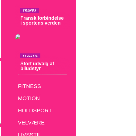
TRENDS
Fransk forbindelse
i sportens verden
LIVSSTIL
Stort udvalg af
biludstyr
FITNESS
MOTION
HOLDSPORT
VELVÆRE
LIVSSTIL