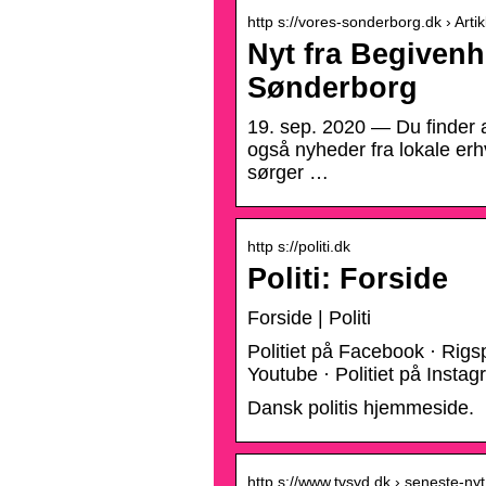
http s://vores-sonderborg.dk › Arti
Nyt fra Begiven
Sønderborg
19. sep. 2020 — Du finder a
også nyheder fra lokale erh
sørger …
http s://politi.dk
Politi: Forside
Forside | Politi
Politiet på Facebook · Rigspo
Youtube · Politiet på Instagr
Dansk politis hjemmeside.
http s://www.tvsyd.dk › seneste-nyt