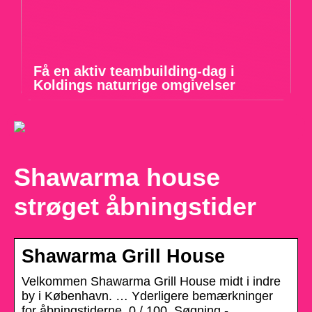
Få en aktiv teambuilding-dag i
Koldings naturrige omgivelser
Shawarma house
strøget åbningstider
Shawarma Grill House
Velkommen Shawarma Grill House midt i indre
by i København. … Yderligere bemærkninger
for åbningstiderne. 0 / 100. Søgning -.