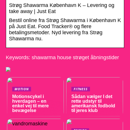
Strøg Shawarma København K – Levering og
take away | Just Eat
Bestil online fra Strøg Shawarma i København K
på Just Eat. Food Tracker® og flere
betalingsmetoder. Nyd levering fra Strøg
Shawarma nu.
Keywords: shawarma house strøget åbningstider
MOTION
FITNESS
Motionscykel i
Sådan vælger I det
hverdagen – en
rette udstyr til
enkel vej til mere
amerikansk fodbold
bevægelse
til jeres klub