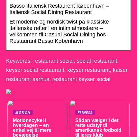
Basso Italiensk Restaurent København –
Italiensk Social Dining Restaurant
Et moderne og nordisk twist på klassiske
italienske retter i en intim atmosfære –
velkommen til Casual Social Dining hos
Restaurant Basso København
Keywords: restaurant social, social restaurant,
keyser social restaurant, keyser restaurant, kaiser
restaurant aarhus, restaurant keyser social
MOTION
FITNESS
Motionscykel i
Sådan vælger I det
hverdagen – en
rette udstyr til
enkel vej til mere
amerikansk fodbold
bevægelse
til jeres klub