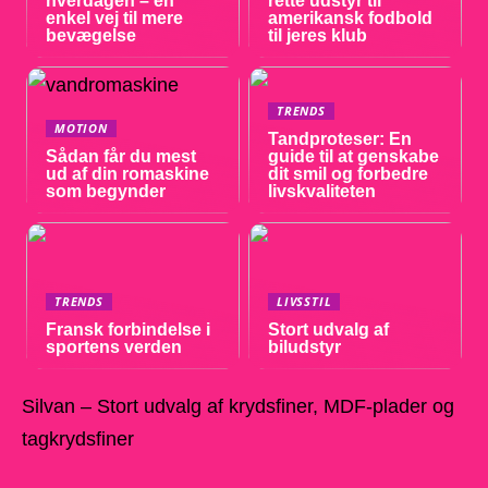
hverdagen – en
rette udstyr til
enkel vej til mere
amerikansk fodbold
bevægelse
til jeres klub
TRENDS
MOTION
Tandproteser: En
Sådan får du mest
guide til at genskabe
ud af din romaskine
dit smil og forbedre
som begynder
livskvaliteten
TRENDS
LIVSSTIL
Fransk forbindelse i
Stort udvalg af
sportens verden
biludstyr
Silvan – Stort udvalg af krydsfiner, MDF-plader og
tagkrydsfiner