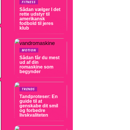
FITNESS
Sådan vælger I det
rette udstyr til
amerikansk
fodbold til jeres
klub
MOTION
Sådan får du mest
ud af din
romaskine som
begynder
TRENDS
Tandproteser: En
guide til at
genskabe dit smil
og forbedre
livskvaliteten