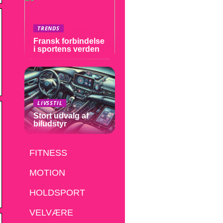
TRENDS
Fransk forbindelse
i sportens verden
LIVSSTIL
Stort udvalg af
biludstyr
FITNESS
MOTION
HOLDSPORT
VELVÆRE