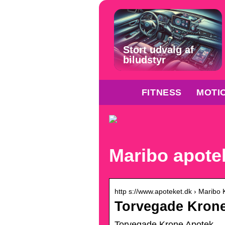
Stort udvalg af
biludstyr
FITNESS
MOTI
Maribo apote
http s://www.apoteket.dk › Maribo
Torvegade Krone
Torvegade Krone Apotek