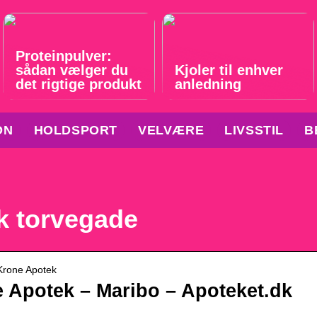
Proteinpulver:
sådan vælger du
Kjoler til enhver
det rigtige produkt
anledning
ON
HOLDSPORT
VELVÆRE
LIVSSTIL
B
k torvegade
 Krone Apotek
 Apotek – Maribo – Apoteket.dk