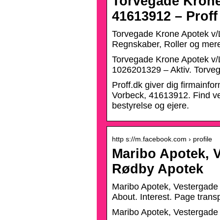
Torvegade Krone
41613912 – Proff
Torvegade Krone Apotek v/
Regnskaber, Roller og mer
Torvegade Krone Apotek v/
1026201329 – Aktiv. Torve
Proff.dk giver dig firmainf
Vorbeck, 41613912. Find vej
bestyrelse og ejere.
http s://m.facebook.com › profile
Maribo Apotek, 
Rødby Apotek
Maribo Apotek, Vestergade 
About. Interest. Page tran
Maribo Apotek, Vestergade