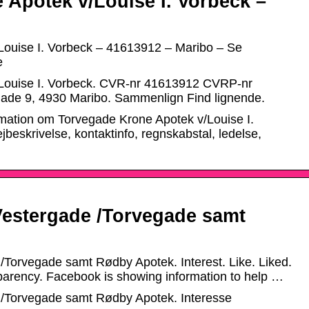
 Apotek v/Louise I. Vorbeck –
Louise I. Vorbeck – 41613912 – Maribo – Se
e
Louise I. Vorbeck. CVR-nr 41613912 CVRP-nr
gade 9, 4930 Maribo. Sammenlign Find lignende.
ormation om Torvegade Krone Apotek v/Louise I.
beskrivelse, kontaktinfo, regnskabstal, ledelse,
Vestergade /Torvegade samt
/Torvegade samt Rødby Apotek. Interest. Like. Liked.
sparency. Facebook is showing information to help …
 /Torvegade samt Rødby Apotek. Interesse