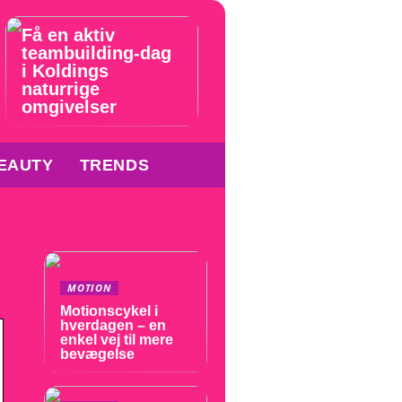
Få en aktiv
teambuilding-dag
i Koldings
naturrige
omgivelser
EAUTY
TRENDS
MOTION
Motionscykel i
hverdagen – en
enkel vej til mere
bevægelse