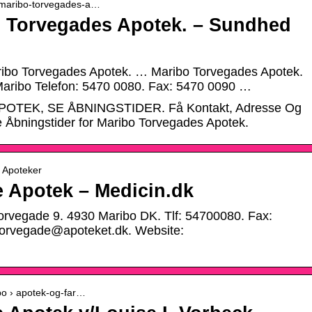
 maribo-torvegades-a…
bo Torvegades Apotek. – Sundhed
aribo Torvegades Apotek. … Maribo Torvegades Apotek.
aribo ​Telefon: 5470 0080. Fax: 5470 0090 …
TEK, SE ÅBNINGSTIDER. Få Kontakt, Adresse Og
e Åbningstider for Maribo Torvegades Apotek.
› Apoteker
 Apotek – Medicin.dk
orvegade 9. 4930 Maribo DK. Tlf: 54700080. Fax:
orvegade@apoteket.dk. Website:
ibo › apotek-og-far…