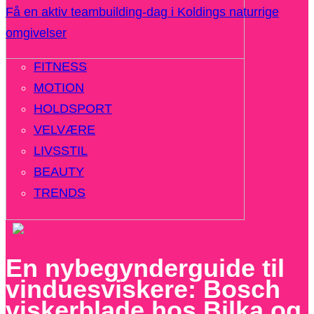
Få en aktiv teambuilding-dag i Koldings naturrige
omgivelser
FITNESS
MOTION
HOLDSPORT
VELVÆRE
LIVSSTIL
BEAUTY
TRENDS
En nybegynderguide til
vinduesviskere: Bosch
viskerblade hos Bilka og