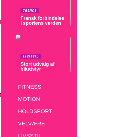
TRENDS
Fransk forbindelse
i sportens verden
LIVSSTIL
Stort udvalg af
biludstyr
FITNESS
MOTION
HOLDSPORT
VELVÆRE
LIVSSTIL