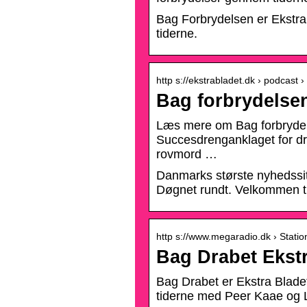
Bag Forbrydelsen er Ekstra
tiderne.
http s://ekstrabladet.dk › podcast 
Bag forbrydelsen
Læs mere om Bag forbrydels
Succesdrenganklaget for d
rovmord …
Danmarks største nyhedssit
Døgnet rundt. Velkommen ti
http s://www.megaradio.dk › Statio
Bag Drabet Ekst
Bag Drabet er Ekstra Blade
tiderne med Peer Kaae og L