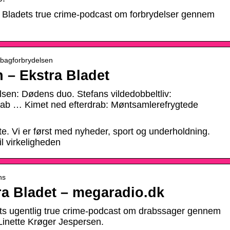
 Bladets true crime-podcast om forbrydelser gennem
› bagforbrydelsen
 – Ekstra Bladet
en: Dødens duo. Stefans vildedobbeltliv:
rab … Kimet ned efterdrab: Møntsamlerefrygtede
e. Vi er først med nyheder, sport og underholdning.
l virkeligheden
ns
ra Bladet – megaradio.dk
ts ugentlig true crime-podcast om drabssager gennem
inette Krøger Jespersen.