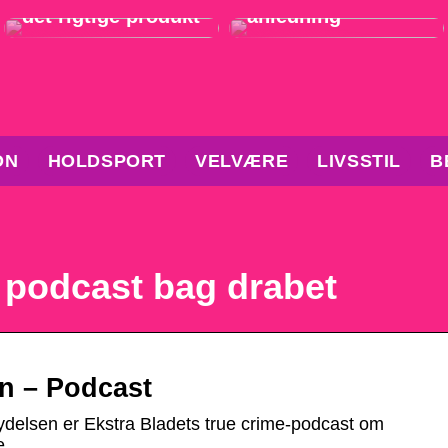
det rigtige produkt
anledning
ON
HOLDSPORT
VELVÆRE
LIVSSTIL
B
 podcast bag drabet
n – Podcast
delsen er Ekstra Bladets true crime-podcast om
e.