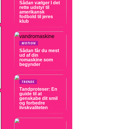
Sådan vælger I det
rette udstyr til
amerikansk
fodbold til jeres
klub
MOTION
Sådan får du mest
ud af din
romaskine som
begynder
TRENDS
Tandproteser: En
guide til at
genskabe dit smil
og forbedre
livskvaliteten