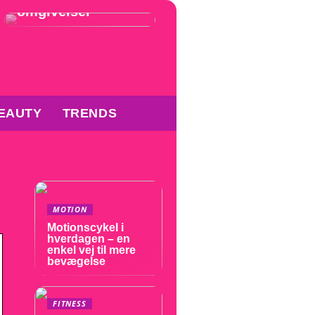
omgivelser
EAUTY
TRENDS
MOTION
Motionscykel i
hverdagen – en
enkel vej til mere
bevægelse
FITNESS