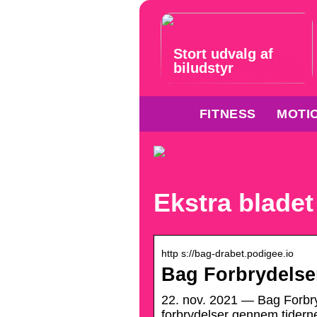
Stort udvalg af
biludstyr
FITNESS
MOTI
Ekstra bladet
http s://bag-drabet.podigee.io
Bag Forbrydelse
22. nov. 2021 — Bag Forbry
forbrydelser gennem tidern