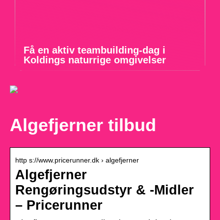
Få en aktiv teambuilding-dag i
Koldings naturrige omgivelser
Algefjerner tilbud
http s://www.pricerunner.dk › algefjerner
Algefjerner
Rengøringsudstyr & -Midler
– Pricerunner