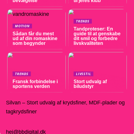
bevægelse
til jeres klub
TRENDS
MOTION
Tandproteser: En
Sådan får du mest
guide til at genskabe
ud af din romaskine
dit smil og forbedre
som begynder
livskvaliteten
TRENDS
LIVSSTIL
Fransk forbindelse i
Stort udvalg af
sportens verden
biludstyr
Silvan – Stort udvalg af krydsfiner, MDF-plader og
tagkrydsfiner
hej@bbdigital.dk