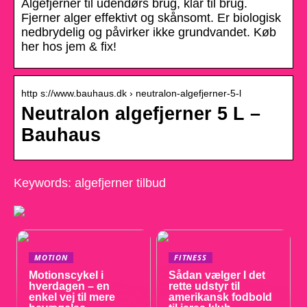
Algefjerner til udendørs brug, klar til brug.
Fjerner alger effektivt og skånsomt. Er biologisk
nedbrydelig og påvirker ikke grundvandet. Køb
her hos jem & fix!
http s://www.bauhaus.dk › neutralon-algefjerner-5-l
Neutralon algefjerner 5 L –
Bauhaus
Keywords: algefjerner tilbud
MOTION
FITNESS
Motionscykel i
Sådan vælger I det
hverdagen – en
rette udstyr til
enkel vej til mere
amerikansk fodbold